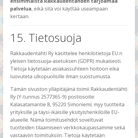
ensimmäistä Rakkaudentähden tarjoamaa
palvelua
, eikä sitä voi käyttää useampaan
kertaan.
15. Tietosuoja
Rakkaudentähti Ry käsittelee henkilötietoja EU:n
yleisen tietosuoja-asetuksen (GDPR) mukaisesti.
Tietoja käytetään asiakassuhteen hoitoon eikä
luovuteta ulkopuolisille ilman suostumusta.
Tämän sivuston ylläpitäjänä toimii Rakkaudentähti
Ry (Y-tunnus 2577365-9) postiosoite:
Kalasatamantie 8, 95220 Simoniemi; myy tuotteita
yrityksille ja täysi-ikäisille yksityishenkilöille EU-
alueelle. Nämä toimitusehdot soveltuvat
tuotteiden tilaamiseen verkkokaupassamme sekä
vastaaviin toimituksiin. Tietoja käytetään