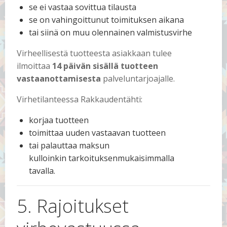
se ei vastaa sovittua tilausta
se on vahingoittunut toimituksen aikana
tai siinä on muu olennainen valmistusvirhe
Virheellisestä tuotteesta asiakkaan tulee
ilmoittaa
14 päivän sisällä tuotteen
vastaanottamisesta
palveluntarjoajalle.
Virhetilanteessa Rakkaudentähti:
korjaa tuotteen
toimittaa uuden vastaavan tuotteen
tai palauttaa maksun
kulloinkin tarkoituksenmukaisimmalla
tavalla.
5. Rajoitukset