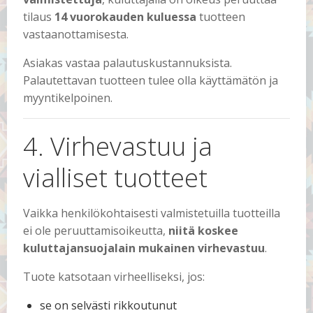
tilaus
14 vuorokauden kuluessa
tuotteen
vastaanottamisesta.
Asiakas vastaa palautuskustannuksista.
Palautettavan tuotteen tulee olla käyttämätön ja
myyntikelpoinen.
4. Virhevastuu ja
vialliset tuotteet
Vaikka henkilökohtaisesti valmistetuilla tuotteilla
ei ole peruuttamisoikeutta,
niitä koskee
kuluttajansuojalain mukainen virhevastuu
.
Tuote katsotaan virheelliseksi, jos:
se on selvästi rikkoutunut