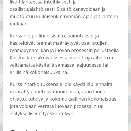
live-tilanteessa intuitiivisesti ja
osallistujalähtöisesti. Sisältö kanavoidaan ja
muotoutuu kulloisenkin ryhmän, ajan ja tilanteen
mukaan.
Kurssin lopullinen sisältö, painotukset ja
käsiteltävät teemat määräytyvät osallistujien,
ryhmädynamiikan ja luovan prosessin perusteella.
Kaikkia kurssikuvauksessa mainittuja aiheita ei
välttämättä käsitellä samassa laajuudessa tai
erillisinä kokonaisuuksina.
Kurssin tarkoituksena ei ole käydä läpi ennalta
määrättyä opetussuunnitelmaa, vaan luoda
ohjattu, tutkiva ja kokemuksellinen kokonaisuus,
jota voidaan verrata luovaan prosessiin tai
esitykselliseen työskentelyyn.