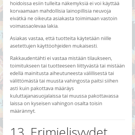
hoidoissa esiin tulleita näkemyksiä ei voi käyttää
korvaamaan mahdollisia lainopillisia neuvoja
eivätkä ne oikeuta asiakasta toimimaan vastoin
voimassaolevaa lakia.
Asiakas vastaa, että tuotteita käytetään niille
asetettujen käyttöohjeiden mukaisesti.
Rakkaudentähti ei vastaa mistään tilaukseen,
toimitukseen tai tuotteeseen liittyvästä tai mistään
edellä mainitusta aiheutuneesta välillisestä tai
välittömästä tai muusta vahingosta paitsi siihen
asti kuin pakottava määräys
kuluttajanasuojalaissa tai muussa pakottavassa
laissa on kyseisen vahingon osalta toisin
määrännyt.
13. Erimielisyydet