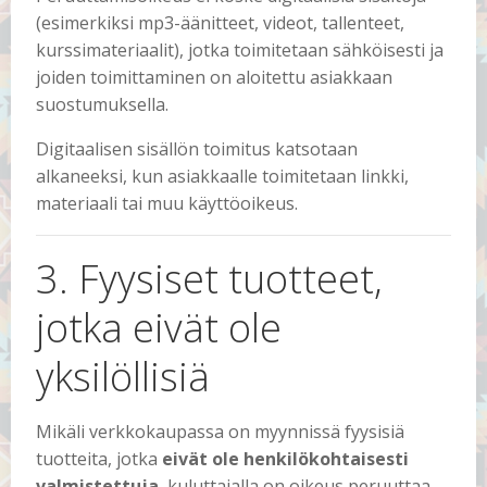
(esimerkiksi mp3-äänitteet, videot, tallenteet,
kurssimateriaalit), jotka toimitetaan sähköisesti ja
joiden toimittaminen on aloitettu asiakkaan
suostumuksella.
Digitaalisen sisällön toimitus katsotaan
alkaneeksi, kun asiakkaalle toimitetaan linkki,
materiaali tai muu käyttöoikeus.
3. Fyysiset tuotteet,
jotka eivät ole
yksilöllisiä
Mikäli verkkokaupassa on myynnissä fyysisiä
tuotteita, jotka
eivät ole henkilökohtaisesti
valmistettuja
, kuluttajalla on oikeus peruuttaa