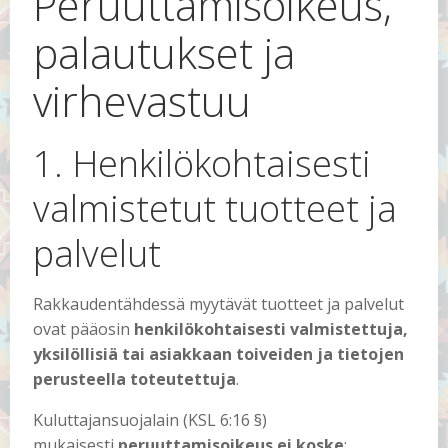
Peruuttamisoikeus,
palautukset ja
virhevastuu
1. Henkilökohtaisesti
valmistetut tuotteet ja
palvelut
Rakkaudentähdessä myytävät tuotteet ja palvelut
ovat pääosin
henkilökohtaisesti valmistettuja,
yksilöllisiä tai asiakkaan toiveiden ja tietojen
perusteella toteutettuja
.
Kuluttajansuojalain (KSL 6:16 §)
mukaisesti
peruuttamisoikeus ei koske
: