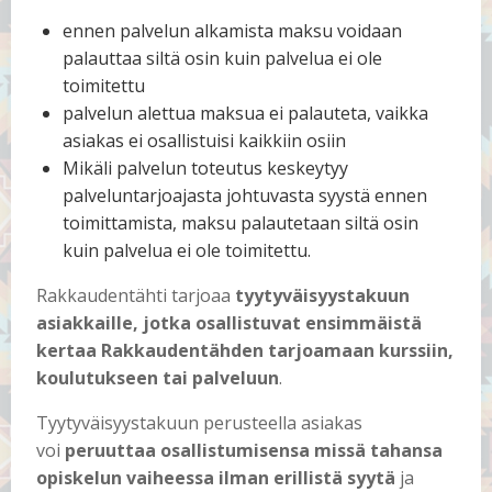
ennen palvelun alkamista maksu voidaan
palauttaa siltä osin kuin palvelua ei ole
toimitettu
palvelun alettua maksua ei palauteta, vaikka
asiakas ei osallistuisi kaikkiin osiin
Mikäli palvelun toteutus keskeytyy
palveluntarjoajasta johtuvasta syystä ennen
toimittamista, maksu palautetaan siltä osin
kuin palvelua ei ole toimitettu.
Rakkaudentähti tarjoaa
tyytyväisyystakuun
asiakkaille, jotka osallistuvat ensimmäistä
kertaa Rakkaudentähden tarjoamaan kurssiin,
koulutukseen tai palveluun
.
Tyytyväisyystakuun perusteella asiakas
voi
peruuttaa osallistumisensa missä tahansa
opiskelun vaiheessa ilman erillistä syytä
ja