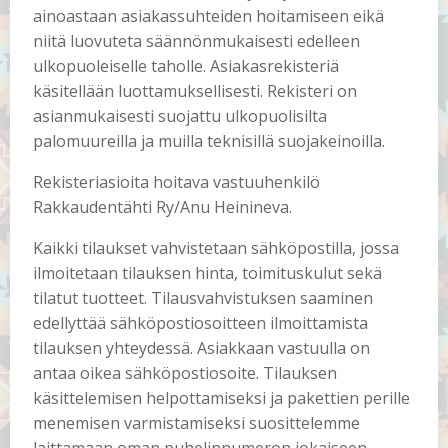
ainoastaan asiakassuhteiden hoitamiseen eikä
niitä luovuteta säännönmukaisesti edelleen
ulkopuoleiselle taholle. Asiakasrekisteriä
käsitellään luottamuksellisesti. Rekisteri on
asianmukaisesti suojattu ulkopuolisilta
palomuureilla ja muilla teknisillä suojakeinoilla.
Rekisteriasioita hoitava vastuuhenkilö
Rakkaudentähti Ry/Anu Heinineva.
Kaikki tilaukset vahvistetaan sähköpostilla, jossa
ilmoitetaan tilauksen hinta, toimituskulut sekä
tilatut tuotteet. Tilausvahvistuksen saaminen
edellyttää sähköpostiosoitteen ilmoittamista
tilauksen yhteydessä. Asiakkaan vastuulla on
antaa oikea sähköpostiosoite. Tilauksen
käsittelemisen helpottamiseksi ja pakettien perille
menemisen varmistamiseksi suosittelemme