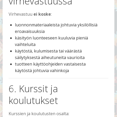
virhevastuussa
Virhevastuu
ei koske
:
luonnonmateriaaleista johtuvia yksilöllisiä
eroavaisuuksia
käsityön luonteeseen kuuluvia pieniä
vaihteluita
käytöstä, kulumisesta tai väärästä
säilytyksestä aiheutuneita vaurioita
tuotteen käyttöohjeiden vastaisesta
käytöstä johtuvia vahinkoja
6. Kurssit ja
koulutukset
Kurssien ja koulutusten osalta: