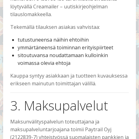
löytyvällä Creamailer – uutiskirjeohjelman
tilauslomakkeella.
Tekemällä tilauksen asiakas vahvistaa:
tutustuneensa näihin ehtoihin
ymmärtäneensä toiminnan erityispiirteet
sitoutuvansa noudattamaan kulloinkin
voimassa olevia ehtoja
Kauppa syntyy asiakkaan ja tuotteen kuvauksessa
erikseen mainutun toimittajan välillä.
3. Maksupalvelut
Maksunvälityspalvelun toteuttajana ja
maksupalveluntarjoajana toimii Paytrail Oyj
(2122839-7) yhteistyössä suomalaisten pankkien ja