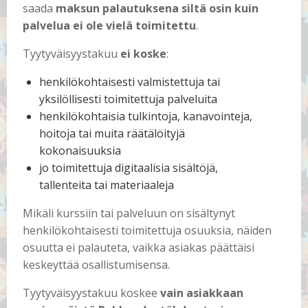
saada
maksun palautuksena siltä osin kuin
palvelua ei ole vielä toimitettu
.
Tyytyväisyystakuu
ei koske
:
henkilökohtaisesti valmistettuja tai
yksilöllisesti toimitettuja palveluita
henkilökohtaisia tulkintoja, kanavointeja,
hoitoja tai muita räätälöityjä
kokonaisuuksia
jo toimitettuja digitaalisia sisältöjä,
tallenteita tai materiaaleja
Mikäli kurssiin tai palveluun on sisältynyt
henkilökohtaisesti toimitettuja osuuksia, näiden
osuutta ei palauteta, vaikka asiakas päättäisi
keskeyttää osallistumisensa.
Tyytyväisyystakuu koskee
vain asiakkaan