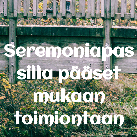
Seremoniapas
silla pääset
mukaan
toimiontaan