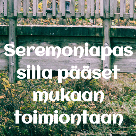
Seremoniapas
silla pääset
mukaan
toimiontaan