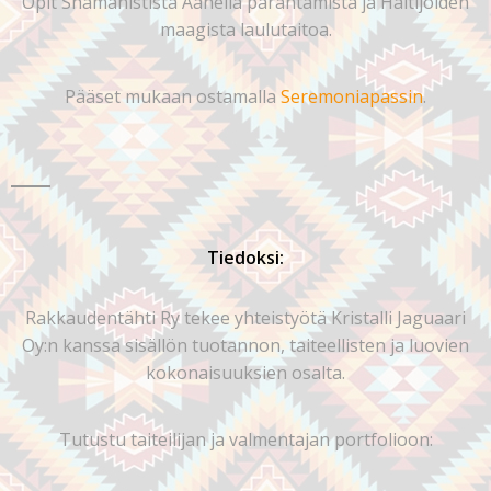
Opit Shamanistista Äänellä parantamista ja Haltijoiden
maagista laulutaitoa.
Pääset mukaan ostamalla
Seremoniapassin
.
Tiedoksi:
Rakkaudentähti Ry tekee yhteistyötä Kristalli Jaguaari
Oy:n kanssa sisällön tuotannon, taiteellisten ja luovien
kokonaisuuksien osalta.
Tutustu taiteilijan ja valmentajan portfolioon: