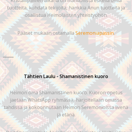
Kristallipäivien aikana on mahdollista esitellä omia
tuotteita, kohdata tekijöitä, hankkia Anun tuotteita ja
osallistua Heimolaisten yhteistyöhön.
Pääset mukaan ostamalla
Seremoniapassin
.
Tähtien Laulu - Shamanistinen kuoro
Heimon oma Shamanistinen kuoro. Kuoron opetus
jaetaan WhatsApp ryhmässä, harjoitellaan omassa
tahdissa ja kokoonnutaan Heimon Seremonioissa livenä
ja etänä.