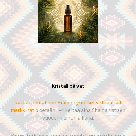
Kristallipäivät
Rakkaudentähden Heimon yhteiset virtuaaliset
markkinat
pidetään 1-4 kertaa aina Shamanistisen
vuodenkierron aikana.