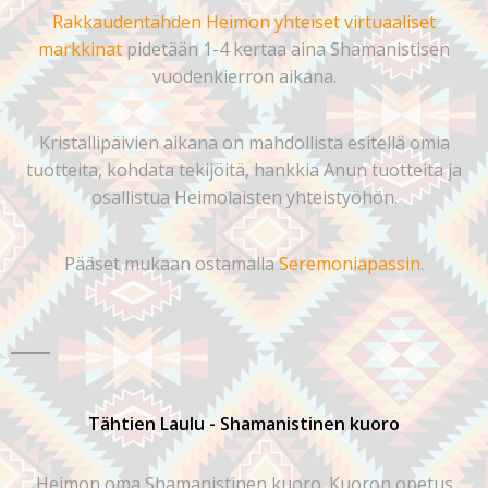
Rakkaudentähden Heimon yhteiset virtuaaliset
markkinat
pidetään 1-4 kertaa aina Shamanistisen
vuodenkierron aikana.
Kristallipäivien aikana on mahdollista esitellä omia
tuotteita, kohdata tekijöitä, hankkia Anun tuotteita ja
osallistua Heimolaisten yhteistyöhön.
Pääset mukaan ostamalla
Seremoniapassin
.
Tähtien Laulu - Shamanistinen kuoro
Heimon oma Shamanistinen kuoro. Kuoron opetus