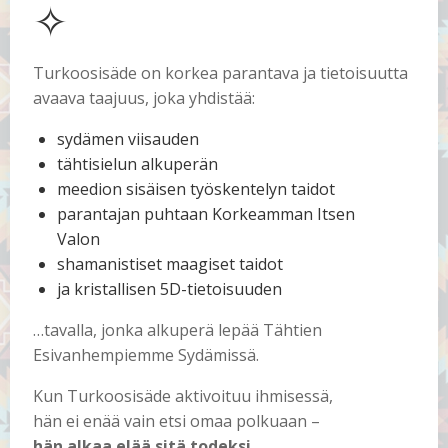
✧
Turkoosisäde on korkea parantava ja tietoisuutta
avaava taajuus, joka yhdistää:
sydämen viisauden
tähtisielun alkuperän
meedion sisäisen työskentelyn taidot
parantajan puhtaan Korkeamman Itsen
Valon
shamanistiset maagiset taidot
ja kristallisen 5D-tietoisuuden
…tavalla, jonka alkuperä lepää Tähtien
Esivanhempiemme Sydämissä.
Kun Turkoosisäde aktivoituu ihmisessä,
hän ei enää vain etsi omaa polkuaan –
hän alkaa elää sitä todeksi.