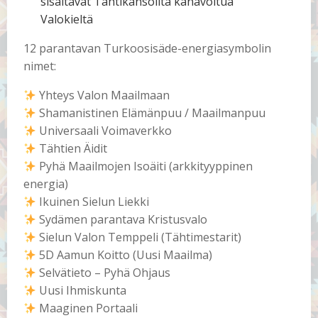
sisältävät Tähtikansoilta kanavoitua
Valokieltä
12 parantavan Turkoosisäde-energiasymbolin
nimet:
Yhteys Valon Maailmaan
Shamanistinen Elämänpuu / Maailmanpuu
Universaali Voimaverkko
Tähtien Äidit
Pyhä Maailmojen Isoäiti (arkkityyppinen
energia)
Ikuinen Sielun Liekki
Sydämen parantava Kristusvalo
Sielun Valon Temppeli (Tähtimestarit)
5D Aamun Koitto (Uusi Maailma)
Selvätieto – Pyhä Ohjaus
Uusi Ihmiskunta
Maaginen Portaali