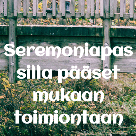
Seremoniapas
silla pääset
mukaan
toimiontaan