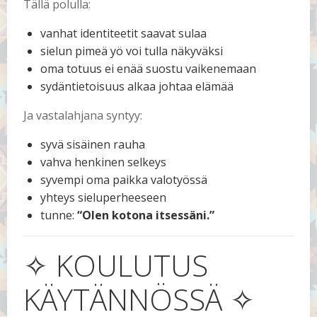
Tällä polulla:
vanhat identiteetit saavat sulaa
sielun pimeä yö voi tulla näkyväksi
oma totuus ei enää suostu vaikenemaan
sydäntietoisuus alkaa johtaa elämää
Ja vastalahjana syntyy:
syvä sisäinen rauha
vahva henkinen selkeys
syvempi oma paikka valotyössä
yhteys sieluperheeseen
tunne:
“Olen kotona itsessäni.”
✧ KOULUTUS
KÄYTÄNNÖSSÄ ✧