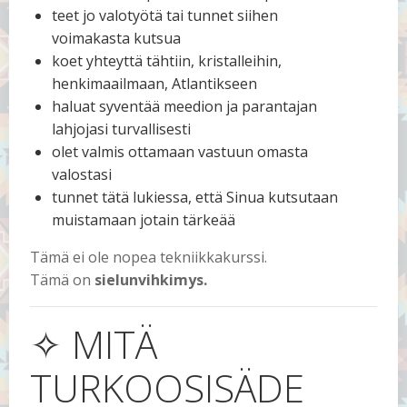
teet jo valotyötä tai tunnet siihen
voimakasta kutsua
koet yhteyttä tähtiin, kristalleihin,
henkimaailmaan, Atlantikseen
haluat syventää meedion ja parantajan
lahjojasi turvallisesti
olet valmis ottamaan vastuun omasta
valostasi
tunnet tätä lukiessa, että Sinua kutsutaan
muistamaan jotain tärkeää
Tämä ei ole nopea tekniikkakurssi.
Tämä on
sielunvihkimys.
✧ MITÄ
TURKOOSISÄDE