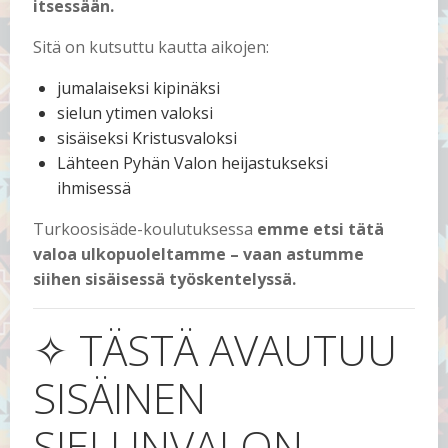
itsessään.
Sitä on kutsuttu kautta aikojen:
jumalaiseksi kipinäksi
sielun ytimen valoksi
sisäiseksi Kristusvaloksi
Lähteen Pyhän Valon heijastukseksi
ihmisessä
Turkoosisäde-koulutuksessa
emme etsi tätä
valoa ulkopuoleltamme – vaan astumme
siihen sisäisessä työskentelyssä.
✧ TÄSTÄ AVAUTUU
SISÄINEN
SIELUNVALON