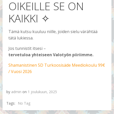
OIKEILLE SE ON
KAIKKI ✧
Tämä kutsu kuuluu niille, joiden sielu värähtää
tätä lukiessa.
Jos tunnistit itsesi –
tervetuloa yhteiseen Valotyön piiriimme.
Shamanistinen 5D Turkoosisäde Meediokoulu 99€
/ Vuosi 2026
by
admin
on
1 joulukuun, 2025
Tags:
No Tag