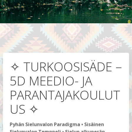
✧ TURKOOSISÄDE –
5D MEEDIO- JA
PARANTAJAKOULUT
US ✧
Pyhän Sielunvalon Paradigma • Sisäinen
Sielunvalon Temppeli • Sielun alkuperän