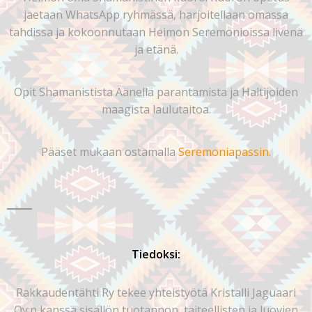
jaetaan WhatsApp ryhmässä, harjoitellaan omassa
tahdissa ja kokoonnutaan Heimon Seremonioissa livenä
ja etänä.
Opit Shamanistista Äänellä parantamista ja Haltijoiden
maagista laulutaitoa.
Pääset mukaan ostamalla
Seremoniapassin
.
Tiedoksi:
Rakkaudentähti Ry tekee yhteistyötä Kristalli Jaguaari
Oy:n kanssa sisällön tuotannon, taiteellisten ja luovien