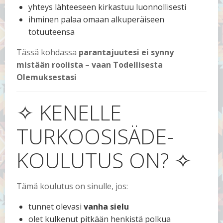
yhteys lähteeseen kirkastuu luonnollisesti
ihminen palaa omaan alkuperäiseen
totuuteensa
Tässä kohdassa
parantajuutesi ei synny
mistään roolista – vaan Todellisesta
Olemuksestasi
✧ KENELLE
TURKOOSISÄDE-
KOULUTUS ON? ✧
Tämä koulutus on sinulle, jos:
tunnet olevasi
vanha sielu
olet kulkenut pitkään henkistä polkua