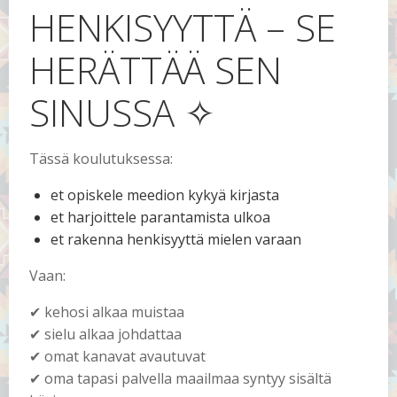
HENKISYYTTÄ – SE
HERÄTTÄÄ SEN
SINUSSA ✧
Tässä koulutuksessa:
et opiskele meedion kykyä kirjasta
et harjoittele parantamista ulkoa
et rakenna henkisyyttä mielen varaan
Vaan:
✔ kehosi alkaa muistaa
✔ sielu alkaa johdattaa
✔ omat kanavat avautuvat
✔ oma tapasi palvella maailmaa syntyy sisältä