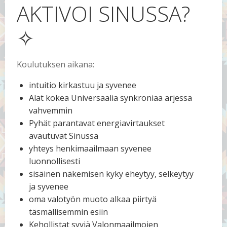
AKTIVOI SINUSSA?
✧
Koulutuksen aikana:
intuitio kirkastuu ja syvenee
Alat kokea Universaalia synkroniaa arjessa
vahvemmin
Pyhät parantavat energiavirtaukset
avautuvat Sinussa
yhteys henkimaailmaan syvenee
luonnollisesti
sisäinen näkemisen kyky eheytyy, selkeytyy
ja syvenee
oma valotyön muoto alkaa piirtyä
täsmällisemmin esiin
Kehollistat syviä Valonmaailmojen