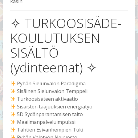
käsin
✧ TURKOOSISÄDE-
KOULUTUKSEN
SISÄLTÖ
(ydinteemat) ✧
Pyhän Sielunvalon Paradigma
Sisäinen Sielunvalon Temppeli
Turkoosisäteen aktivaatio
Sisäisten taajuuksien energiatyö
5D Sydänparantamisen taito
Maailmanpalveluimpulssi
Tähtien Esivanhempien Tuki
Pyhän Valotyön Neuvosto