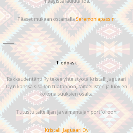
maagista laulutaitoa.
Pääset mukaan ostamalla
Seremoniapassin
.
Tiedoksi:
Rakkaudentähti Ry tekee yhteistyötä Kristalli Jaguaari
Oy:n kanssa sisällön tuotannon, taiteellisten ja luovien
kokonaisuuksien osalta.
Tutustu taiteilijan ja valmentajan portfolioon:
Kristalli Jaguaari Oy