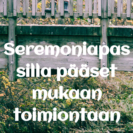
Seremoniapas
silla pääset
mukaan
toimiontaan