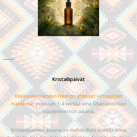
Kristallipäivät
Rakkaudentähden Heimon yhteiset virtuaaliset
markkinat
pidetään 1-4 kertaa aina Shamanistisen
vuodenkierron aikana.
Kristallipäivien aikana on mahdollista esitellä omia