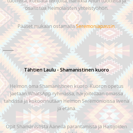
tuotteita, kohdata tekijöitä, hankkia Anun tuotteita ja
osallistua Heimolaisten yhteistyöhön.
Pääset mukaan ostamalla
Seremoniapassin
.
Tähtien Laulu - Shamanistinen kuoro
Heimon oma Shamanistinen kuoro. Kuoron opetus
jaetaan WhatsApp ryhmässä, harjoitellaan omassa
tahdissa ja kokoonnutaan Heimon Seremonioissa livenä
ja etänä.
Opit Shamanistista Äänellä parantamista ja Haltijoiden