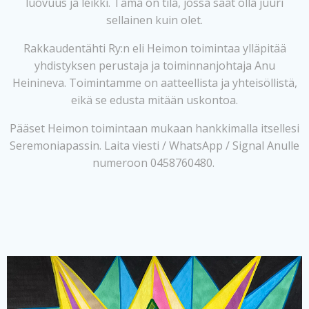
luovuus ja leikki. Tämä on tila, jossa saat olla juuri
sellainen kuin olet.
Rakkaudentähti Ry:n eli Heimon toimintaa ylläpitää
yhdistyksen perustaja ja toiminnanjohtaja Anu
Heinineva. Toimintamme on aatteellista ja yhteisöllistä,
eikä se edusta mitään uskontoa.
Pääset Heimon toimintaan mukaan hankkimalla itsellesi
Seremoniapassin. Laita viesti / WhatsApp / Signal Anulle
numeroon 0458760480.