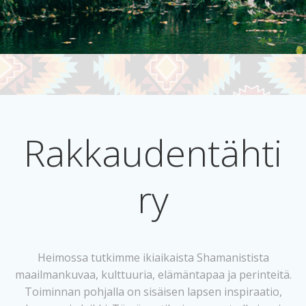
Rakkaudentähti
ry
Heimossa tutkimme ikiaikaista Shamanistista
maailmankuvaa, kulttuuria, elämäntapaa ja perinteitä.
Toiminnan pohjalla on sisäisen lapsen inspiraatio,